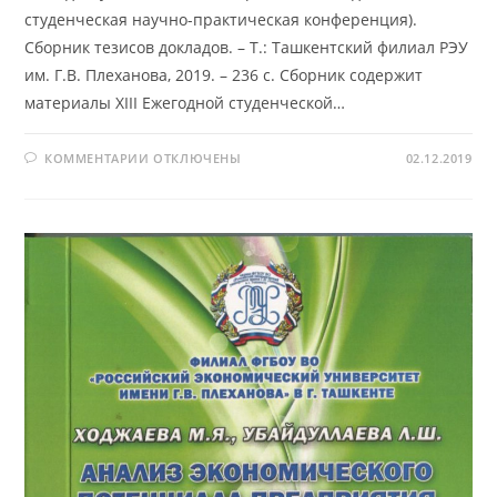
студенческая научно-практическая конференция).
Сборник тезисов докладов. – Т.: Ташкентский филиал РЭУ
им. Г.В. Плеханова, 2019. – 236 с. Сборник содержит
материалы XIII Ежегодной студенческой…
К
КОММЕНТАРИИ
ОТКЛЮЧЕНЫ
02.12.2019
ЗАПИСИ
МОЛОДЫЕ
УЧЁНЫЕ
–
ИННОВАТОРЫ