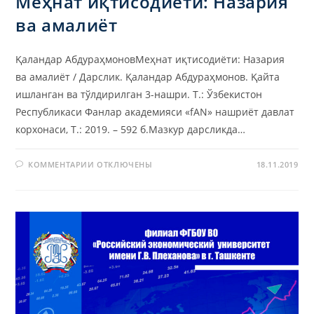
Меҳнат иқтисодиёти: Назария
ва амалиёт
Қаландар АбдураҳмоновМеҳнат иқтисодиёти: Назария
ва амалиёт / Дарслик. Қаландар Абдураҳмонов. Қайта
ишланган ва тўлдирилган 3-нашри. Т.: Ўзбекистон
Республикаси Фанлар академияси «fAN» нашриёт давлат
корхонаси, T.: 2019. – 592 б.Мазкур дарсликда…
К
КОММЕНТАРИИ
ОТКЛЮЧЕНЫ
18.11.2019
ЗАПИСИ
МЕҲНАТ
ИҚТИСОДИЁТИ:
НАЗАРИЯ
ВА
АМАЛИЁТ