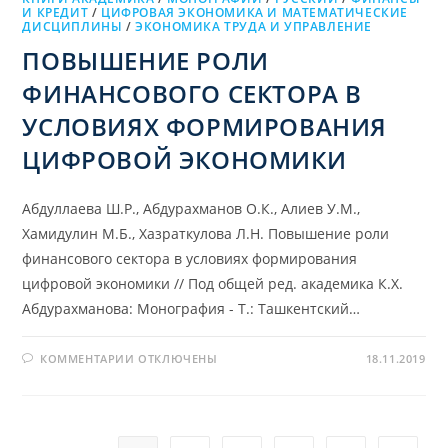
И КРЕДИТ
/
ЦИФРОВАЯ ЭКОНОМИКА И МАТЕМАТИЧЕСКИЕ
ДИСЦИПЛИНЫ
/
ЭКОНОМИКА ТРУДА И УПРАВЛЕНИЕ
ПОВЫШЕНИЕ РОЛИ
ФИНАНСОВОГО СЕКТОРА В
УСЛОВИЯХ ФОРМИРОВАНИЯ
ЦИФРОВОЙ ЭКОНОМИКИ
Абдуллаева Ш.Р., Абдурахманов О.К., Алиев У.М.,
Хамидулин М.Б., Хазраткулова Л.Н. Повышение роли
финансового сектора в условиях формирования
цифровой экономики // Под общей ред. академика К.Х.
Абдурахманова: Монография - Т.: Ташкентский…
К
КОММЕНТАРИИ
ОТКЛЮЧЕНЫ
18.11.2019
ЗАПИСИ
ПОВЫШЕНИЕ
РОЛИ
ФИНАНСОВОГО
СЕКТОРА
В