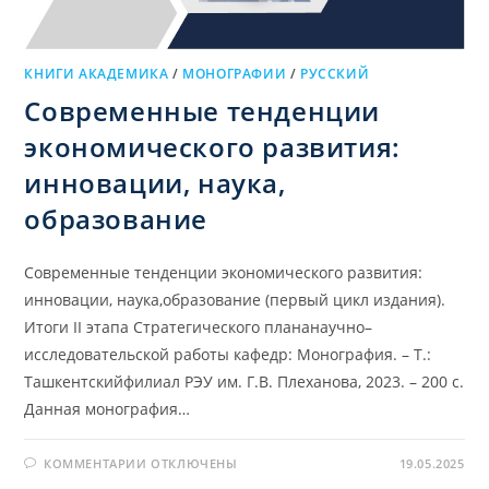
КНИГИ АКАДЕМИКА
/
МОНОГРАФИИ
/
РУССКИЙ
Современные тенденции
экономического развития:
инновации, наука,
образование
Современные тенденции экономического развития:
инновации, наука,образование (первый цикл издания).
Итоги II этапа Стратегического плананаучно–
исследовательской работы кафедр: Монография. – Т.:
Ташкентскийфилиал РЭУ им. Г.В. Плеханова, 2023. – 200 с.
Данная монография…
К
КОММЕНТАРИИ
ОТКЛЮЧЕНЫ
19.05.2025
ЗАПИСИ