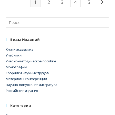
УСЛОВИЯХ
1
2
3
4
5
Перейт
ФОРМИРОВАНИЯ
ЦИФРОВОЙ
ЭКОНОМИКИ
Виды Изданий
Книги академика
Учебники
Учебно-методическое пособие
Монографии
Сборники научных трудов
Материалы конференции
Научно-популярная литература
Российские издания
Категории