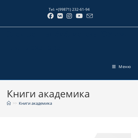
Перейти
Tel: +(99871) 232-61-94
к
содержимому
Электронная библиотека РЭУ им.
Г.В. Плеханова
Меню
Книги академика
>>
Книги академика