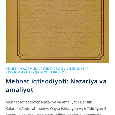
КНИГИ АКАДЕМИКА
/
УЗБЕКСКИЙ
/
УЧЕБНИКИ
/
ЭКОНОМИКА ТРУДА И УПРАВЛЕНИЕ
Mehnat iqtisodiyoti: Nazariya va
amaliyot
Mehnat iqtisodiyoti: Nazariya va amaliyot / Darslik.
KalandarAbdurahmonov. Qayta ishlangan va to"ldirilgan 3-
nashri. Т.: O'zbekiston Respublikasi Fanlar akademiyasi