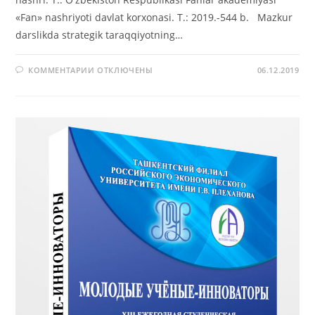
«Fan» nashriyoti davlat korxonasi. T.: 2019.-544 b. Mazkur
darslikda strategik taraqqiyotning…
К
КОММЕНТАРИИ
ОТКЛЮЧЕНЫ
06.12.2019
ЗАПИСИ
MEHNAT
IQTISODIYOTI:
NAZARIYA
VA
AMALIYOT