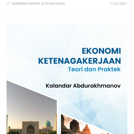
К
КОММЕНТАРИИ
ОТКЛЮЧЕНЫ
11.02.2021
ЗАПИСИ
LABOUR
ECONOMICS.
THEORY
AND
PRACTICE